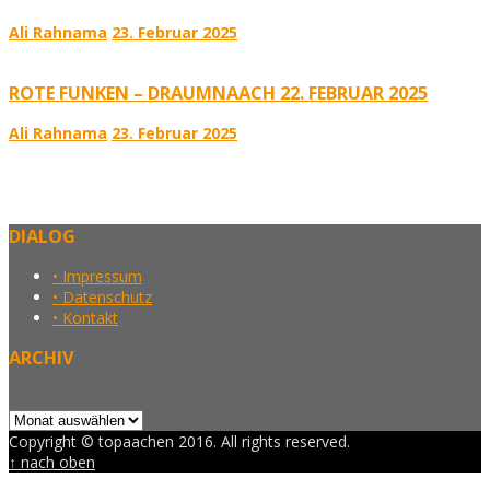
Ali Rahnama
23. Februar 2025
ROTE FUNKEN – DRAUMNAACH 22. FEBRUAR 2025
Ali Rahnama
23. Februar 2025
DIALOG
• Impressum
• Datenschutz
• Kontakt
ARCHIV
Archiv
Copyright © topaachen 2016. All rights reserved.
↑ nach oben