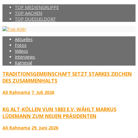
TOP MEDIENGRUPPE
TOP AACHEN
TOP DUESSELDORF
Aktuelles
Fotos
Videos
Interviews
Karneval
TRADITIONSGEMEINSCHAFT SETZT STARKES ZEICHEN
DES ZUSAMMENHALTS
Ali Rahnama
7. Juli 2026
KG ALT-KÖLLEN VUN 1883 E.V. WÄHLT MARKUS
LÜDEMANN ZUM NEUEN PRÄSIDENTEN
Ali Rahnama
29. Juni 2026