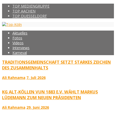
TOP MEDIENGRUPPE
TOP AACHEN
TOP DUESSELDORF
Aktuelles
Fotos
Videos
Interviews
Karneval
TRADITIONSGEMEINSCHAFT SETZT STARKES ZEICHEN
DES ZUSAMMENHALTS
Ali Rahnama
7. Juli 2026
KG ALT-KÖLLEN VUN 1883 E.V. WÄHLT MARKUS
LÜDEMANN ZUM NEUEN PRÄSIDENTEN
Ali Rahnama
29. Juni 2026