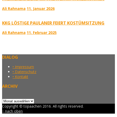
Ali Rahnama
11. Januar 2026
KKG LÖSTIGE PAULANER FEIERT KOSTÜMSITZUNG
Ali Rahnama
11. Februar 2025
DIALOG
• Impressum
• Datenschutz
• Kontakt
ARCHIV
Archiv
Copyright © topaachen 2016. All rights reserved.
↑ nach oben