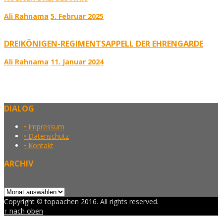
Ali Rahnama
5. Februar 2025
DREIKÖNIGEN-REGIMENTSAPPELL DER EHRENGARDE
Ali Rahnama
11. Januar 2024
DIALOG
• Impressum
• Datenschutz
• Kontakt
ARCHIV
Archiv
Copyright © topaachen 2016. All rights reserved.
↑ nach oben