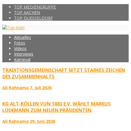
TOP MEDIENGRUPPE
TOP AACHEN
TOP DUESSELDORF
Aktuelles
Fotos
Videos
Interviews
Karneval
TRADITIONSGEMEINSCHAFT SETZT STARKES ZEICHEN
DES ZUSAMMENHALTS
Ali Rahnama
7. Juli 2026
KG ALT-KÖLLEN VUN 1883 E.V. WÄHLT MARKUS
LÜDEMANN ZUM NEUEN PRÄSIDENTEN
Ali Rahnama
29. Juni 2026